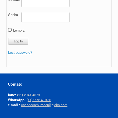
Senha
Lembrar
Lost password?
Contato
fone:
(11) 2041-4378
WhatsApp:
(11) 99914-9158
e-mail :
casadocarburador@globo.com