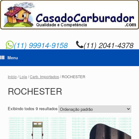
Skip
to
content
(11) 99914-9158
(11) 2041-4378
Menu
Início
/
Loja
/
Carb. Importados
/ ROCHESTER
ROCHESTER
Exibindo todos 9 resultados