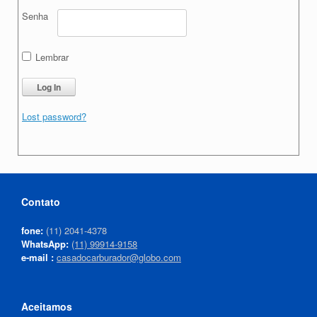
Senha
Lembrar
Lost password?
Contato
fone:
(11) 2041-4378
WhatsApp:
(11) 99914-9158
e-mail :
casadocarburador@globo.com
Aceitamos