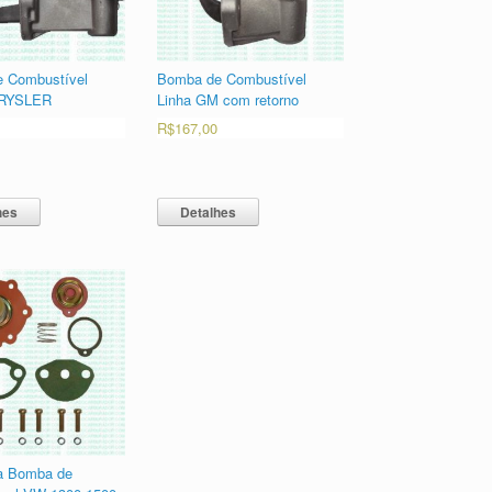
 Combustível
Bomba de Combustível
HRYSLER
Linha GM com retorno
R$
167,00
hes
Detalhes
a Bomba de