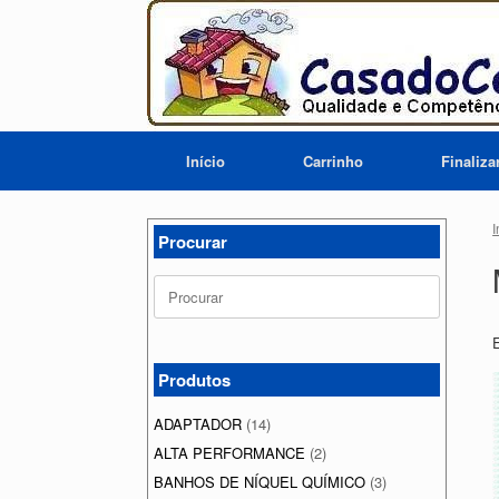
Skip
to
content
Início
Carrinho
Finaliz
I
Procurar
Search
for:
Produtos
ADAPTADOR
(14)
ALTA PERFORMANCE
(2)
BANHOS DE NÍQUEL QUÍMICO
(3)