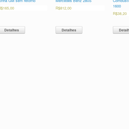
Linha GM sem retorno
Mercedes Benz 280S
Combustí
1600
R$
165,00
R$
812,00
R$
38,20
Detalhes
Detalhes
Detal