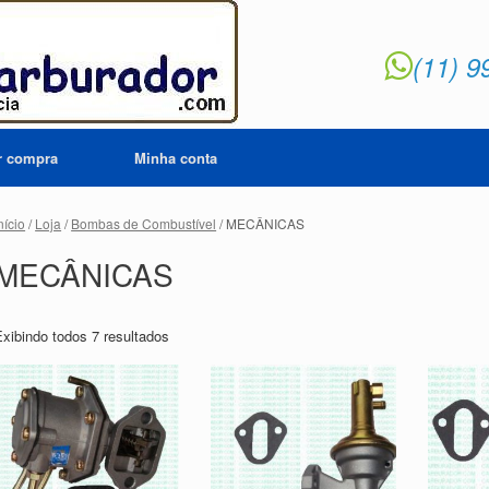
(11) 9
ar compra
Minha conta
nício
/
Loja
/
Bombas de Combustível
/ MECÂNICAS
MECÂNICAS
Exibindo todos 7 resultados