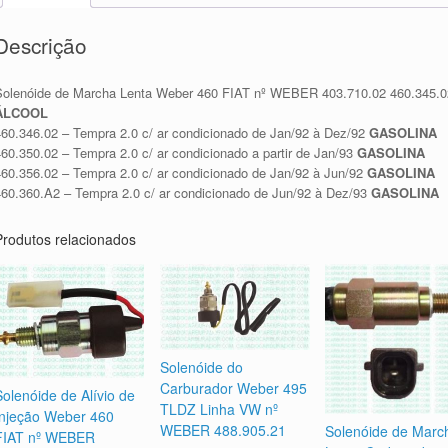
Descrição
Solenóide de Marcha Lenta Weber 460 FIAT nº WEBER 403.710.02 460.345.02
ÁLCOOL
460.346.02 – Tempra 2.0 c/ ar condicionado de Jan/92 à Dez/92
GASOLINA
460.350.02 – Tempra 2.0 c/ ar condicionado a partir de Jan/93
GASOLINA
460.356.02 – Tempra 2.0 c/ ar condicionado de Jan/92 à Jun/92
GASOLINA
460.360.A2 – Tempra 2.0 c/ ar condicionado de Jun/92 à Dez/93
GASOLINA
Produtos relacionados
Solenóide do
Carburador Weber 495
Solenóide de Alívio de
TLDZ Linha VW nº
Injeção Weber 460
WEBER 488.905.21
Solenóide de Marc
FIAT nº WEBER