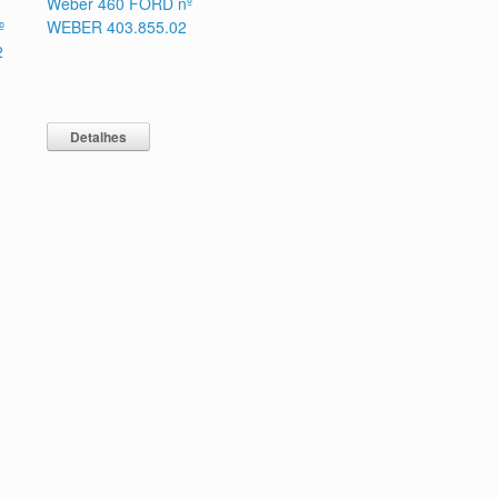
Weber 460 FORD nº
WEBER 403.855.02
º
2
Detalhes