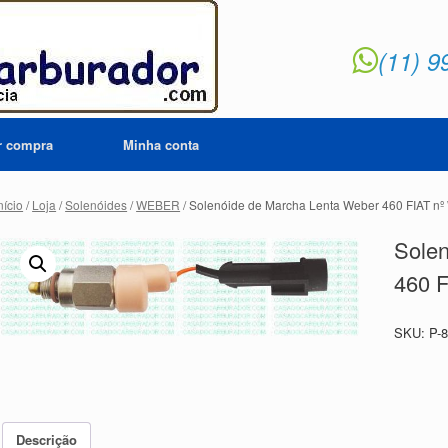
(11) 9
ar compra
Minha conta
nício
/
Loja
/
Solenóides
/
WEBER
/ Solenóide de Marcha Lenta Weber 460 FIAT n
Sole
460 
SKU:
P-
Descrição