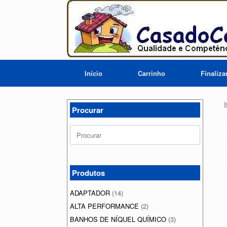
Skip
to
content
Início
Carrinho
Finaliz
I
Procurar
Search
for:
Produtos
ADAPTADOR
(14)
ALTA PERFORMANCE
(2)
BANHOS DE NÍQUEL QUÍMICO
(3)