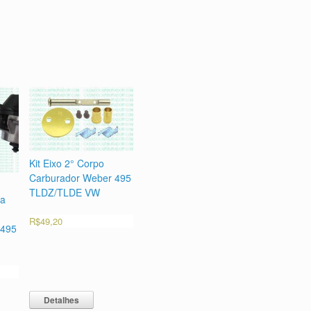
Kit Eixo 2° Corpo
Carburador Weber 495
TLDZ/TLDE VW
da
R$
49,20
 495
Detalhes