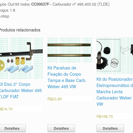
após Out/93 todos
CC00637F
– Carburador nº 495.403.02 (TLDE)
Logus 1.8
&nbsp
Produtos relacionados
Kit Parafuso de
Fixação do Corpo
Kit do Posicionador
Tampa e Base Carb.
Kit Eixo 2° Corpo
Eletropneumático 
Weber 495 VW
Carburador Weber 495
Marcha Lenta
TLDF FIAT
Carburador Weber
R$
23,80
VW
R$
74,70
R$
168,70
Detalhes
Detalhes
Detalhes