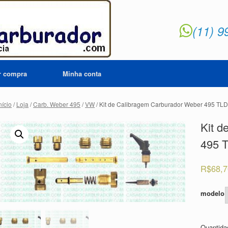
(11) 9
ar compra
Minha conta
nício
/
Loja
/
Carb. Weber 495
/
VW
/ Kit de Calibragem Carburador Weber 495 TL
Kit d
495 
R$
68,
modelo
Quantid