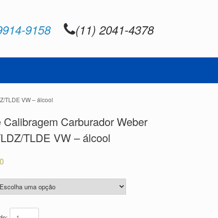
9914-9158
(11) 2041-4378
DZ/TLDE VW – álcool
e Calibragem Carburador Weber
TLDZ/TLDE VW – álcool
70
ade: