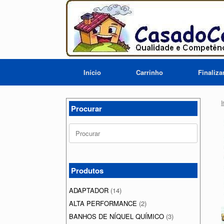
Skip
to
content
Início
Carrinho
Finaliz
I
Procurar
Search
for:
Produtos
ADAPTADOR
(14)
ALTA PERFORMANCE
(2)
BANHOS DE NÍQUEL QUÍMICO
(3)