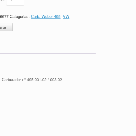
66677
Categorias:
Carb. Weber 495
,
VW
rar
– Carburador nº 495.001.02 / 003.02