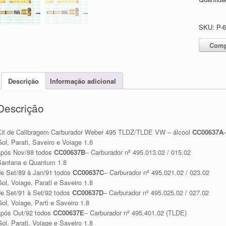
SKU:
P-
Comp
Descrição
Informação adicional
Descrição
Kit de Calibragem Carburador Weber 495 TLDZ/TLDE VW – álcool
CC00637A
ol, Parati, Saveiro e Voiage 1.6
após Nov/88 todos
CC00637B
– Carburador nº 495.013.02 / 015.02
Santana e Quantum 1.8
de Set/89 à Jan/91 todos
CC00637C
– Carburador nº 495.021.02 / 023.02
ol, Voiage, Parati e Saveiro 1.8
de Set/91 à Set/92 todos
CC00637D
– Carburador nº 495.025.02 / 027.02
ol, Voiage, Parti e Saveiro 1.8
após Out/92 todos
CC00637E
– Carburador nº 495.401.02 (TLDE)
ol, Parati, Voiage e Saveiro 1.8