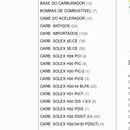
BASE DO CARBURADOR
(12)
BOMBAS DE COMBUSTÍVEL
(7)
CAME DO ACELERADOR
(10)
CARB. ANTIGOS
(24)
CARB. IMPORTADOS
(104)
CARB. SOLEX 2E/CE
(76)
CARB. SOLEX 3E/CE
(55)
CARB. SOLEX H28 PCI
(4)
CARB. SOLEX H30 PIC
(4)
CARB. SOLEX H30 PIC-2
(1)
CARB. SOLEX H30 PICS
(3)
G
CARB. SOLEX H30/34 BLFA
(22)
CARB. SOLEX H31 PICT
(1)
CARB. SOLEX H32 DIS 1/2/3
(3)
G
CARB. SOLEX H32 PDIS
(1)
CARB. SOLEX H32 PDSIT 2/3
(45)
G
CARB. SOLEX H32/34/35 PDSI(T)
(5)
G