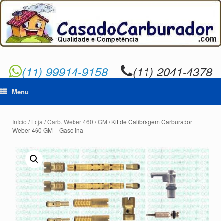
Skip
to
content
(11) 99914-9158
(11) 2041-4378
Menu
Início
/
Loja
/
Carb. Weber 460
/
GM
/ Kit de Calibragem Carburador
Weber 460 GM – Gasolina