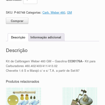
SKU:
P-60748
Categorias:
Carb. Weber 460
,
GM
Comprar
Descrição
Informação adicional
Descrição
Kit de Calibragem Weber 460 GM – Gasolina
CC00176A
– Kit para
Carburadores 460.402/403/411/413.02
Chevette 1.6 S e Marajó c/ e s/ T.A. a partir de Set/87
Produtos relacionados