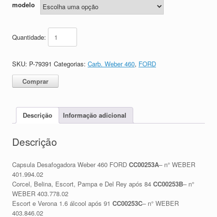
modelo
Quantidade:
SKU:
P-79391
Categorias:
Carb. Weber 460
,
FORD
Comprar
Descrição
Informação adicional
Descrição
Capsula Desafogadora Weber 460 FORD
CC00253A
– n° WEBER
401.994.02
Corcel, Belina, Escort, Pampa e Del Rey após 84
CC00253B
– n°
WEBER 403.778.02
Escort e Verona 1.6 álcool após 91
CC00253C
– n° WEBER
403.846.02