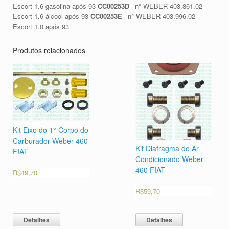
Escort 1.6 gasolina após 93
CC00253D
– n° WEBER 403.861.02
Escort 1.6 álcool após 93
CC00253E
– n° WEBER 403.996.02
Escort 1.0 após 93
Produtos relacionados
Kit Eixo do 1° Corpo do
Carburador Weber 460
Kit Diafragma do Ar
FIAT
Condicionado Weber
460 FIAT
R$
49,70
R$
59,70
Detalhes
Detalhes