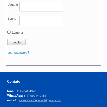
Usuário
Senha
Lembrar
Lost password?
Contato
fone:
(11) 2041-4378
WhatsApp:
(11) 99914-9158
e-mail :
casadocarburador@globo.com