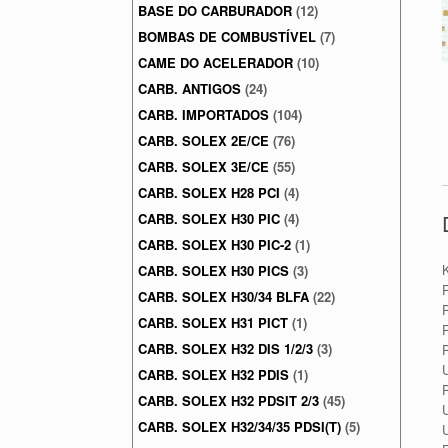
BASE DO CARBURADOR
(12)
BOMBAS DE COMBUSTÍVEL
(7)
CAME DO ACELERADOR
(10)
CARB. ANTIGOS
(24)
CARB. IMPORTADOS
(104)
CARB. SOLEX 2E/CE
(76)
CARB. SOLEX 3E/CE
(55)
CARB. SOLEX H28 PCI
(4)
CARB. SOLEX H30 PIC
(4)
CARB. SOLEX H30 PIC-2
(1)
CARB. SOLEX H30 PICS
(3)
P
CARB. SOLEX H30/34 BLFA
(22)
CARB. SOLEX H31 PICT
(1)
P
CARB. SOLEX H32 DIS 1/2/3
(3)
U
CARB. SOLEX H32 PDIS
(1)
P
CARB. SOLEX H32 PDSIT 2/3
(45)
CARB. SOLEX H32/34/35 PDSI(T)
(5)
U