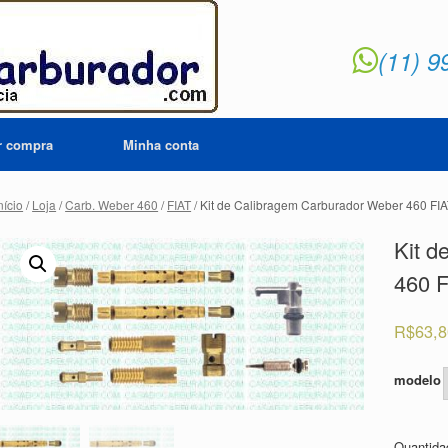
(11) 9
ar compra
Minha conta
nício
/
Loja
/
Carb. Weber 460
/
FIAT
/ Kit de Calibragem Carburador Weber 460 FIA
Kit d
460 F
R$
63,
modelo
Quantid