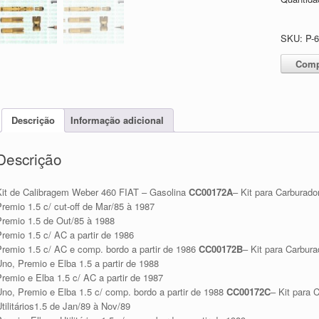
SKU:
P-
Comp
Descrição
Informação adicional
Descrição
Kit de Calibragem Weber 460 FIAT – Gasolina
CC00172A
– Kit para Carburad
remio 1.5 c/ cut-off de Mar/85 à 1987
Premio 1.5 de Out/85 à 1988
remio 1.5 c/ AC a partir de 1986
Premio 1.5 c/ AC e comp. bordo a partir de 1986
CC00172B
– Kit para Carbur
no, Premio e Elba 1.5 a partir de 1988
remio e Elba 1.5 c/ AC a partir de 1987
Uno, Premio e Elba 1.5 c/ comp. bordo a partir de 1988
CC00172C
– Kit para 
tilitários1.5 de Jan/89 à Nov/89