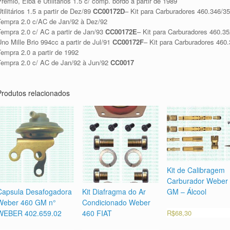
remio, Elba e Utilitários 1.5 c/ comp. bordo a partir de 1989
tilitários 1.5 a partir de Dez/89
CC00172D
– Kit para Carburadores 460.346/3
Tempra 2.0 c/AC de Jan/92 à Dez/92
Tempra 2.0 c/ AC a partir de Jan/93
CC00172E
– Kit para Carburadores 460.35
no Mille Brio 994cc a partir de Jul/91
CC00172F
– Kit para Carburadores 460
empra 2.0 a partir de 1992
Tempra 2.0 c/ AC de Jan/92 à Jun/92
CC0017
Produtos relacionados
Kit de Calibragem
Carburador Weber
GM – Álcool
Capsula Desafogadora
Kit Diafragma do Ar
Weber 460 GM n°
Condicionado Weber
R$
68,30
WEBER 402.659.02
460 FIAT