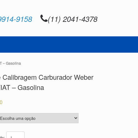
9914-9158
(11) 2041-4378
T – Gasolina
e Calibragem Carburador Weber
IAT – Gasolina
80
ade: