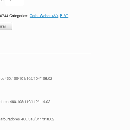
60744
Categorias:
Carb. Weber 460
,
FIAT
rar
ores460.100/101/102/104/106.02
adores 460.108/110/112/114.02
Carburadores 460.310/311/318.02