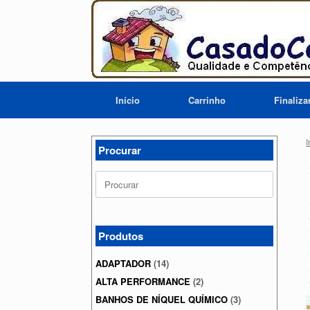
Skip
to
content
Início
Carrinho
Finaliz
I
Procurar
Search
for:
Produtos
ADAPTADOR
(14)
ALTA PERFORMANCE
(2)
BANHOS DE NÍQUEL QUÍMICO
(3)