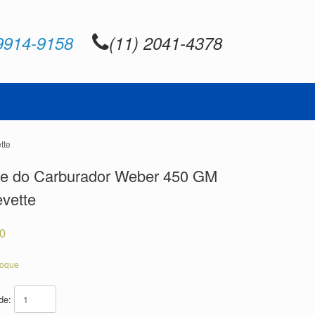
9914-9158
(11) 2041-4378
tte
ge do Carburador Weber 450 GM
vette
80
toque
ade: