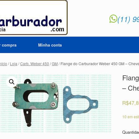
(11) 9
ar compra
Minha conta
nício
/
Loja
/
Carb. Weber 450
/
GM
/ Flange do Carburador Weber 450 GM – Cheve
Flan
– Che
R$
47,
10 em es
Quantid