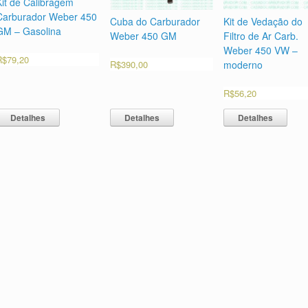
Kit de Calibragem
Carburador Weber 450
Cuba do Carburador
Kit de Vedação do
GM – Gasolina
Weber 450 GM
Filtro de Ar Carb.
Weber 450 VW –
R$
79,20
R$
390,00
moderno
R$
56,20
Detalhes
Detalhes
Detalhes