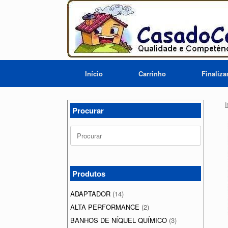
Skip
to
content
Início
Carrinho
Finaliz
I
Procurar
Search
for:
Produtos
ADAPTADOR
(14)
ALTA PERFORMANCE
(2)
BANHOS DE NÍQUEL QUÍMICO
(3)