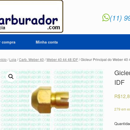
(11) 9
ar compra
Minha conta
nício
/
Loja
/
Carb. Weber 40
/
Weber 40 44 48 IDF
/ Gicleur Principal do Weber 40 
Gicle
IDF
R$
12,
279 em e
Quantid