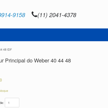
9914-9158
(11) 2041-4378
44 48 IDF
ur Principal do Weber 40 44 48
80
stoque
ade: