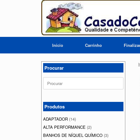
Skip
to
content
Início
Carrinho
Finaliz
I
Procurar
Search
for:
Produtos
ADAPTADOR
(14)
ALTA PERFORMANCE
(2)
BANHOS DE NÍQUEL QUÍMICO
(3)