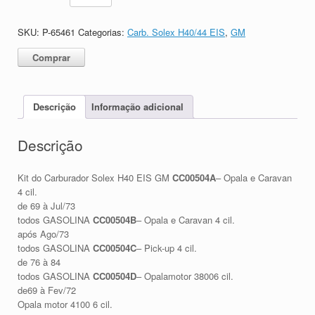
SKU:
P-65461
Categorias:
Carb. Solex H40/44 EIS
,
GM
Comprar
Descrição
Informação adicional
Descrição
Kit do Carburador Solex H40 EIS GM
CC00504A
– Opala e Caravan
4 cil.
de 69 à Jul/73
todos GASOLINA
CC00504B
– Opala e Caravan 4 cil.
após Ago/73
todos GASOLINA
CC00504C
– Pick-up 4 cil.
de 76 à 84
todos GASOLINA
CC00504D
– Opalamotor 38006 cil.
de69 à Fev/72
Opala motor 4100 6 cil.