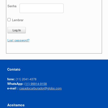
Senha
Lembrar
Lost password?
Contato
fone:
(11) 2041-4378
WhatsApp:
(11) 99914-9158
e-mail :
casadocarburador@globo.com
Aceitamos