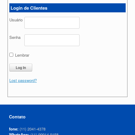
Login de Clientes
Usuário
Senha
Lembrar
Lost password?
Contato
fone:
(11) 2041-4378
WhatsApp:
(11) 99914-9158