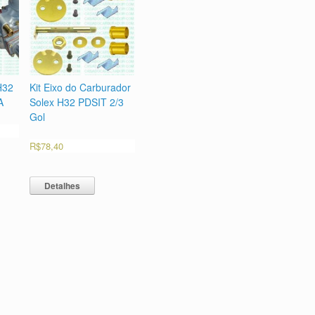
H32
Kit Eixo do Carburador
A
Solex H32 PDSIT 2/3
Gol
R$
78,40
Detalhes