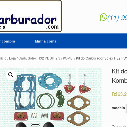
(11) 9
ar compra
Minha conta
nício
/
Loja
/
Carb. Solex H32 PDSIT 2/3
/
KOMBI
/ Kit do Carburador Solex H32 PD
Kit d
Komb
R$
63,
modelo
Quantid