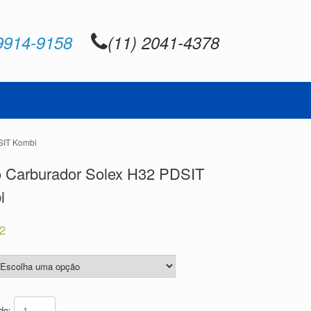
9914-9158
(11) 2041-4378
SIT Kombi
o Carburador Solex H32 PDSIT
i
22
ade: