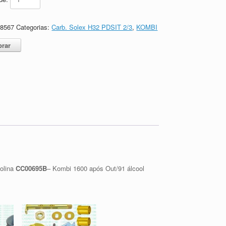
68567
Categorias:
Carb. Solex H32 PDSIT 2/3
,
KOMBI
rar
olina
CC00695B
– Kombi 1600 após Out/91 álcool