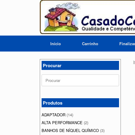
Skip
to
content
Início
Carrinho
Finaliz
I
Procurar
Search
for:
Produtos
ADAPTADOR
(14)
ALTA PERFORMANCE
(2)
BANHOS DE NÍQUEL QUÍMICO
(3)