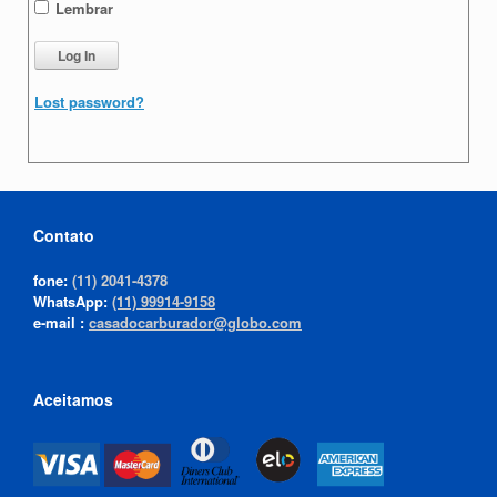
Lembrar
Lost password?
Contato
fone:
(11) 2041-4378
WhatsApp:
(11) 99914-9158
e-mail :
casadocarburador@globo.com
Aceitamos