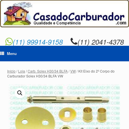
Skip
to
content
(11) 99914-9158
(11) 2041-4378
Menu
Início
/
Loja
/
Carb. Solex H30/34 BLFA
/
VW
/ Kit Eixo do 2º Corpo do
Carburador Solex H30/34 BLFA VW