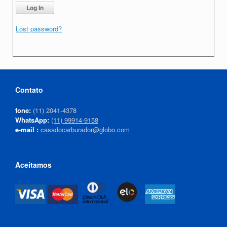
Lost password?
Contato
fone:
(11) 2041-4378
WhatsApp:
(11) 99914-9158
e-mail :
casadocarburador@globo.com
Aceitamos