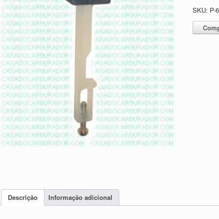
SKU:
P-
Comp
Descrição
Informação adicional