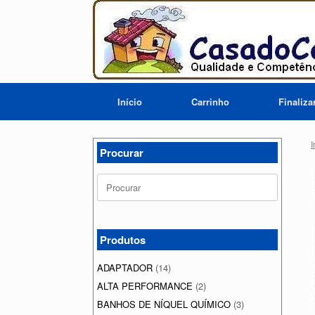
Skip
to
content
Início
Carrinho
Finaliz
I
Procurar
Search
for:
Produtos
ADAPTADOR
(14)
ALTA PERFORMANCE
(2)
BANHOS DE NÍQUEL QUÍMICO
(3)