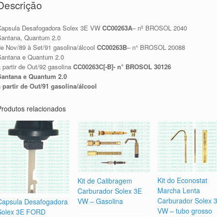
Descrição
Capsula Desafogadora Solex 3E VW
CC00263A
– nº BROSOL 2040
Santana, Quantum 2.0
de Nov/89 à Set/91 gasolina/álcool
CC00263B
– n° BROSOL 20088
Santana e Quantum 2.0
 partir de Out/92 gasolina
CC00263C[-B]- n° BROSOL 30126
Santana e Quantum 2.0
a partir de Out/91 gasolina/álcool
Produtos relacionados
Kit do Econostat
Kit de Calibragem
Marcha Lenta
Carburador Solex 3E
Carburador Solex 
VW – Gasolina
Capsula Desafogadora
VW – tubo grosso
Solex 3E FORD