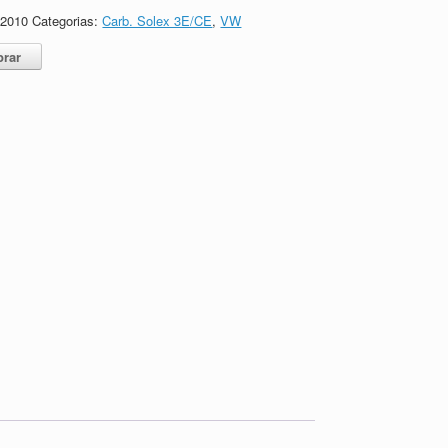
62010
Categorias:
Carb. Solex 3E/CE
,
VW
rar