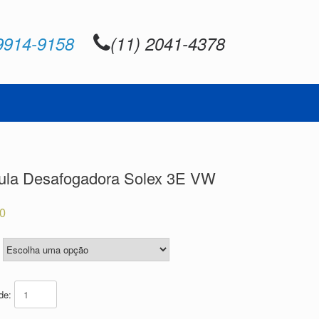
9914-9158
(11) 2041-4378
ula Desafogadora Solex 3E VW
00
ade: