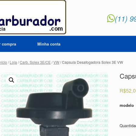
(11) 9
ar compra
Minha conta
nício
/
Loja
/
Carb. Solex 3E/CE
/
VW
/ Capsula Desafogadora Solex 3E VW
Caps
R$
52,
modelo
Quantid