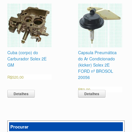
Cuba (corpo) do
Capsula Pneumática
Carburador Solex 2E
do Ar Condicionado
GM
(kicker) Solex 2E
FORD nº BROSOL
R$
520,00
20056
R$
0,00
Detalhes
Detalhes
Procurar