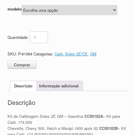
modelo
Quantidade:
SKU:
P-61064
Categorias:
Carb. Solex 2E/CE
,
GM
Comprar
Descrição
Informação adicional
Descrição
Kit de Calibragem Solex 2E GM – Gasolina
CC00182A
– Kit para
Carb. 174.505
Chevette, Chevy 500, Hatch e Marajó 1600 após 92
CC00182B
– Kit
para Carb. 174.502/521/522/523/524/525/550/551