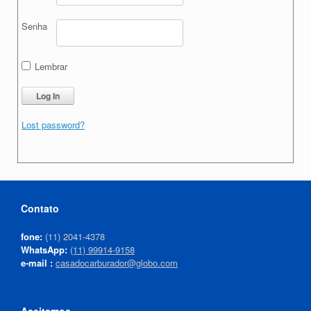
Senha
Lembrar
Lost password?
Contato
fone:
(11) 2041-4378
WhatsApp:
(11) 99914-9158
e-mail :
casadocarburador@globo.com