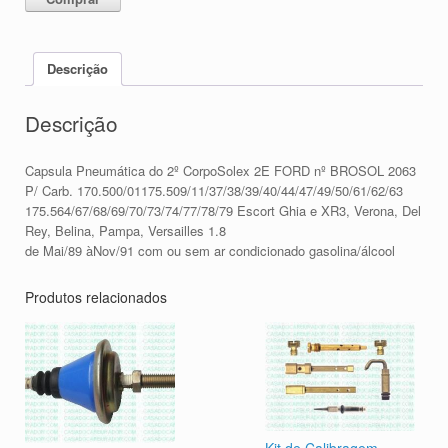
Descrição
Descrição
Capsula Pneumática do 2º CorpoSolex 2E FORD nº BROSOL 2063
P/ Carb. 170.500/01175.509/11/37/38/39/40/44/47/49/50/61/62/63
175.564/67/68/69/70/73/74/77/78/79 Escort Ghia e XR3, Verona, Del
Rey, Belina, Pampa, Versailles 1.8
de Mai/89 àNov/91 com ou sem ar condicionado gasolina/álcool
Produtos relacionados
Kit de Calibragem