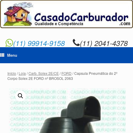
Skip
to
content
(11) 99914-9158
(11) 2041-4378
Menu
Início
/
Loja
/
Carb. Solex 2E/CE
/
FORD
/ Capsula Pneumática do 2º
Corpo Solex 2E FORD nº BROSOL 2063