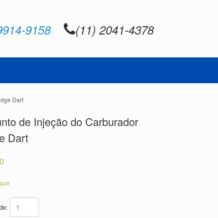
9914-9158
(11) 2041-4378
odge Dart
nto de Injeção do Carburador
e Dart
20
oque
ade: