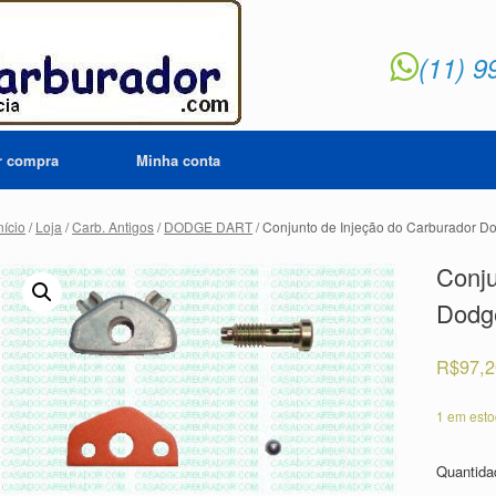
(11) 9
ar compra
Minha conta
nício
/
Loja
/
Carb. Antigos
/
DODGE DART
/ Conjunto de Injeção do Carburador D
Conju
Dodg
R$
97,
1 em est
Quantid