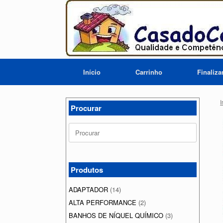
Skip
to
content
Início
Carrinho
Finaliz
I
Procurar
Search
for:
Produtos
ADAPTADOR
(14)
ALTA PERFORMANCE
(2)
BANHOS DE NÍQUEL QUÍMICO
(3)