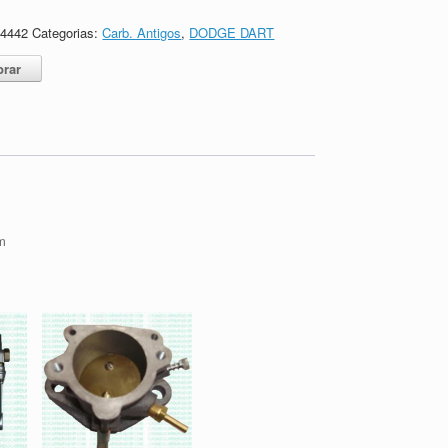
64442
Categorias:
Carb. Antigos
,
DODGE DART
rar
m